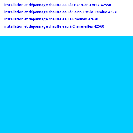
installation et dépannage chauffe eau à Usson-en-Forez 42550
installation et dépannage chauffe eau à Saint-Just-la-Pendue 42540
installation et dépannage chauffe eau à Pradines 42630
installation et dépannage chauffe eau à Chenereilles 42560