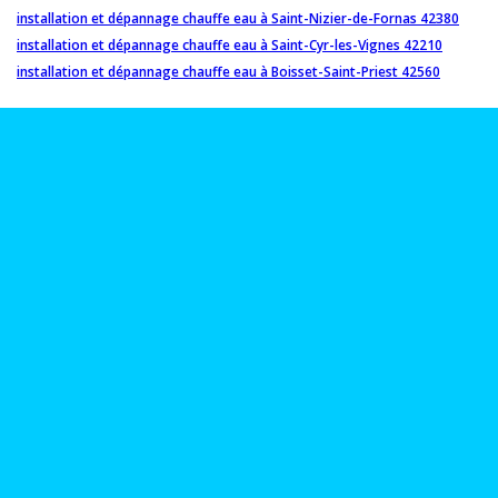
installation et dépannage chauffe eau à Saint-Nizier-de-Fornas 42380
installation et dépannage chauffe eau à Saint-Cyr-les-Vignes 42210
installation et dépannage chauffe eau à Boisset-Saint-Priest 42560